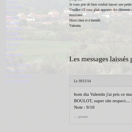
5 Sur l'art
Je vous prie de bien vouloir laisser une petite
6 Sur l'artiste
Veuillez s'il vous plait apporter des éléments c
Alegres
musicaux.
Ao natural
Merci bien et à bientôt
De saudade
Valentin
De sociedade
Divertidas
Do indivíduo
Filosóficas
Poéticas
Sentimentães
Les messages laissés p
Tristes
VISITORS'BOOK
PARTITIONS
CD2 Les sentiments
Le 18/11/14
CD1 homenagens
bom dia Valentin j'ai pris ce 
BOULOT, super site respect.... B
Note : 9/10
jerome