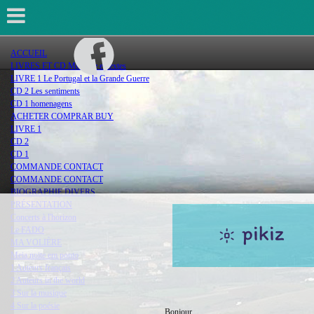
ACCUEIL
LIVRES ET CD Musique et textes
LIVRE 1 Le Portugal et la Grande Guerre
CD 2 Les sentiments
CD 1 homenagens
ACHETER COMPRAR BUY
LIVRE 1
CD 2
CD 1
COMMANDE CONTACT
COMMANDE CONTACT
BIOGRAPHIE DIVERS
PRÉSENTATION
Concerts à l'horizon
Le FADO
MA VOLIÈRE
Meia noite em ponto
1 Auteurs français
2 Auteurs in the world
3 Sur la musique
4 Sur la poésie
Bonjour,